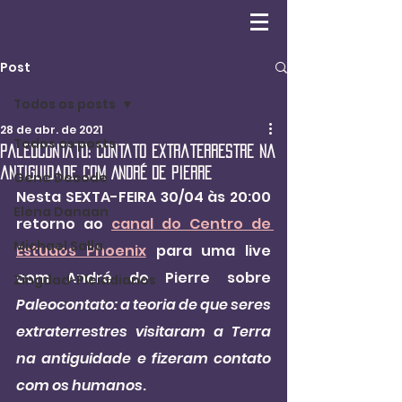
Post
Todos os posts
28 de abr. de 2021
Todos os posts
Paleocontato: contato extraterrestre na
antiguidade com André de Pierre
Gene Decode
Nesta SEXTA-FEIRA 30/04 às 20:00 
Elena Danaan
retorno ao 
canal do Centro de 
Michael Salla
Estudos Phoenix
 para uma live 
com André de Pierre sobre 
Zingdad-Pleiadianos
Paleocontato: a teoria de que seres 
extraterrestres visitaram a Terra 
na antiguidade e fizeram contato 
com os humanos
.