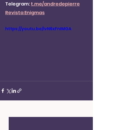
Telegram: 
t.me/andredepierre
Revista Enigmas
https://youtu.be/IvN6xFnIMGA
Ver tudo
Posts recentes