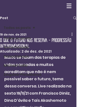
Post
Todos os posts
19 de nov. de 2021
Todos os posts
O que o futuro nos reserva - Progressão
Interdimensional
Gene Decode
Atualizado:
2 de dez. de 2021
Elena Danaan
Muito se falam das terapias de 
vidas passadas e muitos 
Michael Salla
acreditam que não é nem 
Zingdad-Pleiadianos
possível saber o futuro, tema 
dessa conversa. Live realizada na 
sexta 19/11/21 com Francisco Diniiz, 
Dina D'ávila e Taís Akashemoto 