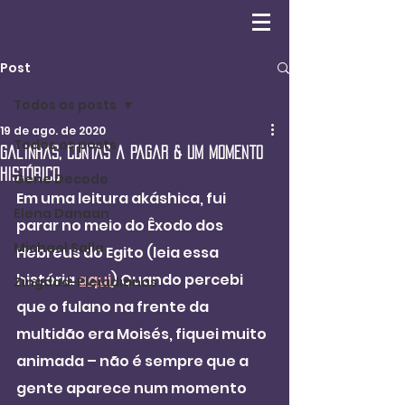
Post
Todos os posts
19 de ago. de 2020
Todos os posts
Galinhas, contas a pagar & um momento
Histórico
Gene Decode
Em uma leitura akáshica, fui 
Elena Danaan
parar no meio do Êxodo dos 
Michael Salla
Hebreus do Egito (leia essa 
história 
aqui
) Quando percebi 
Zingdad-Pleiadianos
que o fulano na frente da 
multidão era Moisés, fiquei muito 
animada – não é sempre que a 
gente aparece num momento 