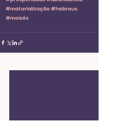
#materialização
#hebreus
#moisés
Ver tudo
Posts recentes