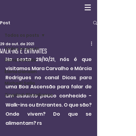
Post
Todos os posts
29 de out. de 2021
Todos os posts
Walk-ins e Entrantes
Na sexta 29/10/21, nós é que 
Gene Decode
visitamos Mara Carvalho e Márcia 
Elena Danaan
Rodrigues no canal Dicas para 
Michael Salla
uma Boa Ascensão para falar de 
Zingdad-Pleiadianos
um assunto pouco conhecido - 
Walk-ins ou Entrantes. O que são? 
Onde vivem? Do que se 
alimentam? rs