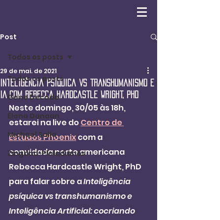
Post
Todos os posts
29 de mai. de 2021
Todos os posts
Inteligência psíquica vs transhumanismo e
IA com Rebecca Hardcastle Wright, PhD
Gene Decode
Neste domingo, 30/05 às 18h, 
Elena Danaan
estarei na live do 
Centro de 
Michael Salla
Estudos Phoenix
 com a 
convidada norte americana 
Zingdad-Pleiadianos
Rebecca Hardcastle Wright, PhD 
para falar sobre a 
Inteligência 
psíquica vs transhumanismo e 
Inteligência Artificial: cocriando 