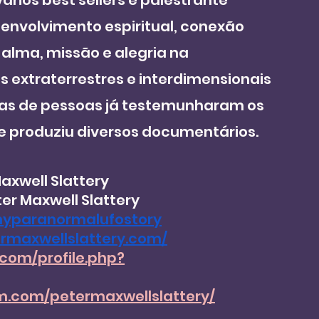
ários best sellers e palestrante 
envolvimento espiritual, conexão 
 alma, missão e alegria na 
s extraterrestres e interdimensionais 
as de pessoas já testemunharam os 
e produziu diversos documentários.
axwell Slattery
er Maxwell Slattery 
myparanormalufostory
rmaxwellslattery.com/
com/profile.php?
m.com/petermaxwellslattery/