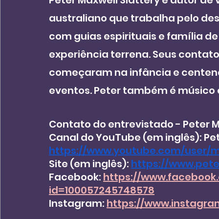
Peter Maxwell Slattery é autor de v
australiano que trabalha pelo des
com guias espirituais e família de
experiência terrena. Seus contato
começaram na infância e centen
eventos. Peter também é músico 
Contato do entrevistado - Peter M
Canal do YouTube (em inglês): Pet
https://www.youtube.com/user/
Site (em inglês): 
https://www.pete
Facebook: 
https://www.facebook.
id=100057245748578
Instagram: 
https://www.instagra