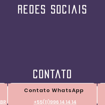
redes sociais
certeza ajuda na
A Verdade Sobre Dúvida e
? com Zingdad
Ascensão, com Zingdad - "Não 
diga para ter Apenas Fé!"
contato
Contato WhatsApp
BR
+55(11)996 14 14 14