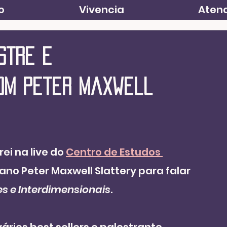
o
Vivencia
Atend
stre e
om Peter Maxwell
ei na live do 
Centro de Estudos 
no Peter Maxwell Slattery para falar 
es e Interdimensionais
.