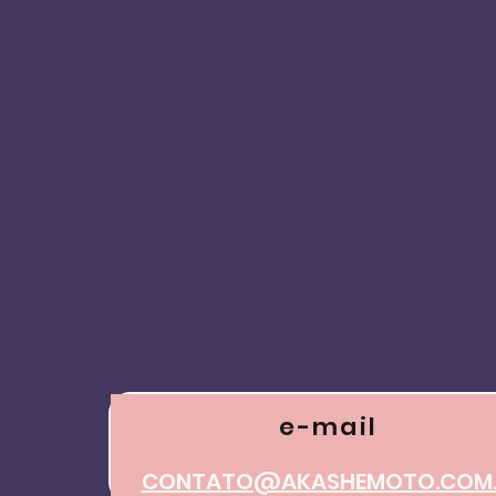
O que é o Mal?
Por que a In
sua Ascensão
e-mail
CONTATO@AKASHEMOTO.COM.