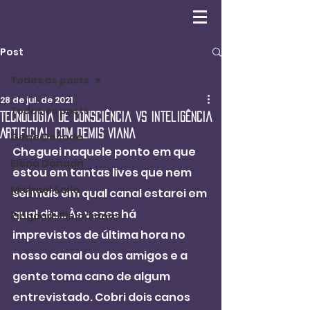
Post
Todos os posts
28 de jul. de 2021
Todos os posts
Tecnologia de consciência vs Inteligência
Artificial com Demis Viana
Gene Decode
Cheguei naquele ponto em que 
Elena Danaan
estou em tantas lives que nem 
Michael Salla
sei mais em qual canal estarei em 
qual dia... Às vezes há 
Zingdad-Pleiadianos
imprevistos de última hora no 
nosso canal ou dos amigos e a 
gente toma cano de algum 
entrevistado. Cobri dois canos 