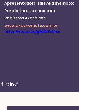
Apresentadora Taís Akashemoto:
Para leituras e cursos de 
Registros Akashicos 
www.akashemoto.com.br
https://youtu.be/g7dDLFxUrss
Ver tudo
Posts recentes